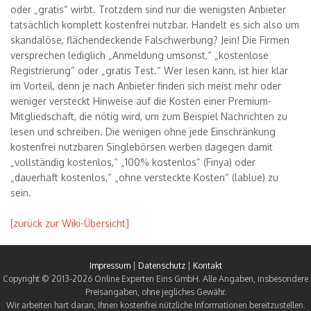
oder „gratis“ wirbt. Trotzdem sind nur die wenigsten Anbieter
tatsächlich komplett kostenfrei nutzbar. Handelt es sich also um
skandalöse, flächendeckende Falschwerbung? Jein! Die Firmen
versprechen lediglich „Anmeldung umsonst,“ „kostenlose
Registrierung“ oder „gratis Test.“ Wer lesen kann, ist hier klar
im Vorteil, denn je nach Anbieter finden sich meist mehr oder
weniger versteckt Hinweise auf die Kosten einer Premium-
Mitgliedschaft, die nötig wird, um zum Beispiel Nachrichten zu
lesen und schreiben. Die wenigen ohne jede Einschränkung
kostenfrei nutzbaren Singlebörsen werben dagegen damit
„vollständig kostenlos,“ „100% kostenlos“ (Finya) oder
„dauerhaft kostenlos,“ „ohne versteckte Kosten“ (lablue) zu
sein.
[zurück zur Wiki-Übersicht]
Impressum
|
Datenschutz
|
Kontakt
Copyright © 2013-2026 Online Experten Eins GmbH. Alle Angaben, insbesondere
Preisangaben, ohne jegliches Gewähr.
Wir arbeiten hart daran, Ihnen kostenfrei nützliche Informationen bereitzustellen.