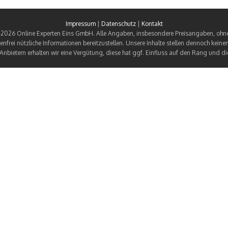
Impressum
|
Datenschutz
|
Kontakt
2026 Online Experten Eins GmbH. Alle Angaben, insbesondere Preisangaben, ohne
enfrei nützliche Informationen bereitzustellen. Unsere Inhalte stellen dennoch kein
Anbietern erhalten wir eine Vergütung, diese hat ggf. Einfluss auf den Rang und d