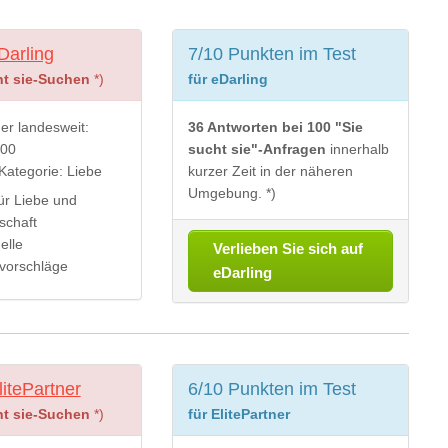
Darling
7/10 Punkten im Test
ht sie-Suchen
*)
für eDarling
der landesweit:
36 Antworten bei 100 "Sie
000
sucht sie"-Anfragen
innerhalb
Kategorie: Liebe
kurzer Zeit in der näheren
Umgebung. *)
für Liebe und
schaft
elle
Verlieben Sie sich auf
vorschläge
eDarling
litePartner
6/10 Punkten im Test
ht sie-Suchen
*)
für ElitePartner