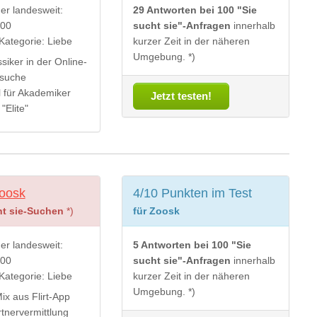
der landesweit:
29 Antworten bei 100 "Sie
000
sucht sie"-Anfragen
innerhalb
Kategorie: Liebe
kurzer Zeit in der näheren
Umgebung. *)
ssiker in der Online-
rsuche
l für Akademiker
Jetzt testen!
"Elite"
oosk
4/10 Punkten im Test
ht sie-Suchen
*)
für Zoosk
der landesweit:
5 Antworten bei 100 "Sie
000
sucht sie"-Anfragen
innerhalb
Kategorie: Liebe
kurzer Zeit in der näheren
Umgebung. *)
ix aus Flirt-App
tnervermittlung