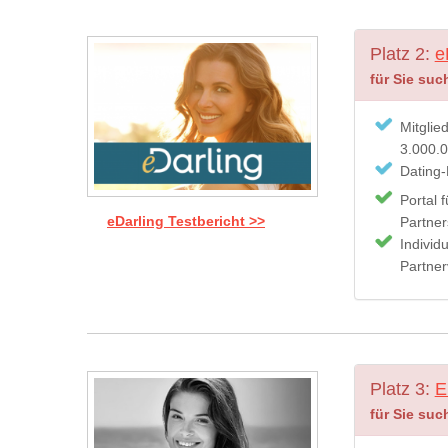
Platz 2:
e
für Sie suc
Mitglie
3.000.
Dating-
Portal 
eDarling Testbericht >>
Partner
Individu
Partner
Platz 3:
E
für Sie suc