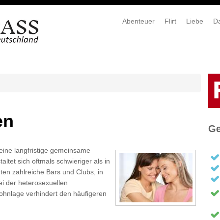
Abenteuer
Flirt
Liebe
Da
en
Ge
 eine langfristige gemeinsame
ltet sich oftmals schwieriger als in
dten zahlreiche Bars und Clubs, in
ei der heterosexuellen
Wohnlage verhindert den häufigeren