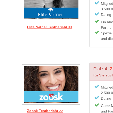
Mitglie
3.500.
Dating-
Ein Kla
ElitePartner Testbericht >>
Partne
Speziel
und die 
Platz 4:
Z
für Sie suc
Mitglie
2.500.
Dating-
Guter M
Zoosk Testbericht >>
und Par