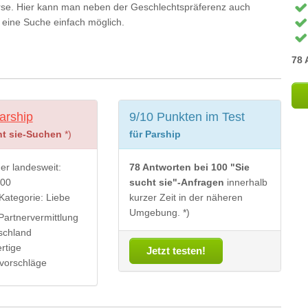
rse. Hier kann man neben der Geschlechtspräferenz auch
d eine Suche einfach möglich.
78 
arship
9/10 Punkten im Test
ht sie-Suchen
*)
für Parship
der landesweit:
78 Antworten bei 100 "Sie
000
sucht sie"-Anfragen
innerhalb
Kategorie: Liebe
kurzer Zeit in der näheren
Umgebung. *)
artnervermittlung
schland
rtige
Jetzt testen!
vorschläge