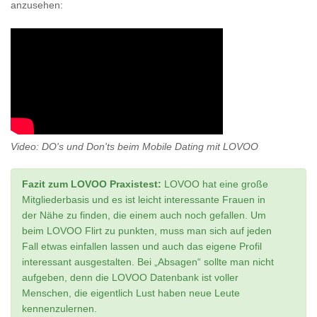
anzusehen:
Video: DO's und Don'ts beim Mobile Dating mit LOVOO
Fazit zum LOVOO Praxistest:
LOVOO hat eine große
Mitgliederbasis und es ist leicht interessante Frauen in
der Nähe zu finden, die einem auch noch gefallen. Um
beim LOVOO Flirt zu punkten, muss man sich auf jeden
Fall etwas einfallen lassen und auch das eigene Profil
interessant ausgestalten. Bei „Absagen“ sollte man nicht
aufgeben, denn die LOVOO Datenbank ist voller
Menschen, die eigentlich Lust haben neue Leute
kennenzulernen.