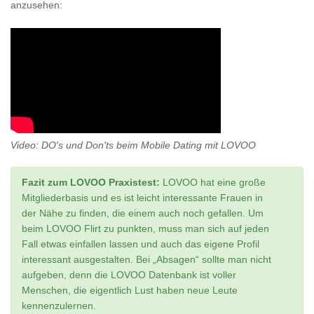
anzusehen:
Video: DO's und Don'ts beim Mobile Dating mit LOVOO
Fazit zum LOVOO Praxistest:
LOVOO hat eine große
Mitgliederbasis und es ist leicht interessante Frauen in
der Nähe zu finden, die einem auch noch gefallen. Um
beim LOVOO Flirt zu punkten, muss man sich auf jeden
Fall etwas einfallen lassen und auch das eigene Profil
interessant ausgestalten. Bei „Absagen“ sollte man nicht
aufgeben, denn die LOVOO Datenbank ist voller
Menschen, die eigentlich Lust haben neue Leute
kennenzulernen.