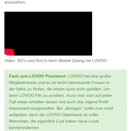
anzusehen:
Video: DO's und Don'ts beim Mobile Dating mit LOVOO
Fazit zum LOVOO Praxistest:
LOVOO hat eine große
Mitgliederbasis und es ist leicht interessante Frauen in
der Nähe zu finden, die einem auch noch gefallen. Um
beim LOVOO Flirt zu punkten, muss man sich auf jeden
Fall etwas einfallen lassen und auch das eigene Profil
interessant ausgestalten. Bei „Absagen“ sollte man nicht
aufgeben, denn die LOVOO Datenbank ist voller
Menschen, die eigentlich Lust haben neue Leute
kennenzulernen.